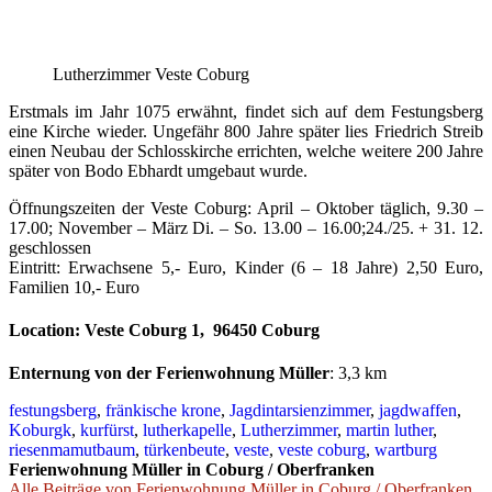
Lutherzimmer Veste Coburg
Erstmals im Jahr 1075 erwähnt, findet sich auf dem Festungsberg
eine Kirche wieder. Ungefähr 800 Jahre später lies Friedrich Streib
einen Neubau der Schlosskirche errichten, welche weitere 200 Jahre
später von Bodo Ebhardt umgebaut wurde.
Öffnungszeiten der Veste Coburg: April – Oktober täglich, 9.30 –
17.00; November – März Di. – So. 13.00 – 16.00;24./25. + 31. 12.
geschlossen
Eintritt: Erwachsene 5,- Euro, Kinder (6 – 18 Jahre) 2,50 Euro,
Familien 10,- Euro
Location: Veste Coburg 1, 96450 Coburg
Enternung von der Ferienwohnung Müller
: 3,3 km
festungsberg
,
fränkische krone
,
Jagdintarsienzimmer
,
jagdwaffen
,
Koburgk
,
kurfürst
,
lutherkapelle
,
Lutherzimmer
,
martin luther
,
riesenmamutbaum
,
türkenbeute
,
veste
,
veste coburg
,
wartburg
Ferienwohnung Müller in Coburg / Oberfranken
Alle Beiträge von Ferienwohnung Müller in Coburg / Oberfranken