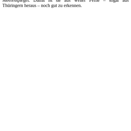
Meeresspiegel. Damit ist sie aus weiter Ferne – sogar aus
Thüringern heraus – noch gut zu erkennen.