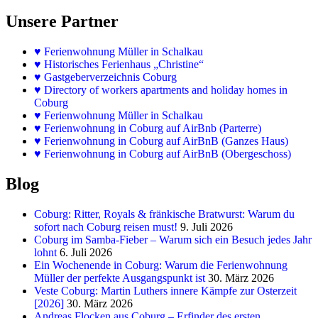
Unsere Partner
♥
Ferienwohnung Müller in Schalkau
♥
Historisches Ferienhaus „Christine“
♥ Gastgeberverzeichnis Coburg
♥ Directory of workers apartments and holiday homes in
Coburg
♥
Ferienwohnung Müller in Schalkau
♥
Ferienwohnung in Coburg auf AirBnb (Parterre)
♥
Ferienwohnung in Coburg auf AirBnB (Ganzes Haus)
♥
Ferienwohnung in Coburg auf AirBnB (Obergeschoss)
Blog
Coburg: Ritter, Royals & fränkische Bratwurst: Warum du
sofort nach Coburg reisen must!
9. Juli 2026
Coburg im Samba-Fieber – Warum sich ein Besuch jedes Jahr
lohnt
6. Juli 2026
Ein Wochenende in Coburg: Warum die Ferienwohnung
Müller der perfekte Ausgangspunkt ist
30. März 2026
Veste Coburg: Martin Luthers innere Kämpfe zur Osterzeit
[2026]
30. März 2026
Andreas Flocken aus Coburg – Erfinder des ersten