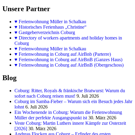
Unsere Partner
♥
Ferienwohnung Müller in Schalkau
♥
Historisches Ferienhaus „Christine“
♥ Gastgeberverzeichnis Coburg
♥ Directory of workers apartments and holiday homes in
Coburg
♥
Ferienwohnung Müller in Schalkau
♥
Ferienwohnung in Coburg auf AirBnb (Parterre)
♥
Ferienwohnung in Coburg auf AirBnB (Ganzes Haus)
♥
Ferienwohnung in Coburg auf AirBnB (Obergeschoss)
Blog
Coburg: Ritter, Royals & fränkische Bratwurst: Warum du
sofort nach Coburg reisen must!
9. Juli 2026
Coburg im Samba-Fieber – Warum sich ein Besuch jedes Jahr
lohnt
6. Juli 2026
Ein Wochenende in Coburg: Warum die Ferienwohnung
Müller der perfekte Ausgangspunkt ist
30. März 2026
Veste Coburg: Martin Luthers innere Kämpfe zur Osterzeit
[2026]
30. März 2026
Andreas Flocken aus Coburg – Erfinder des ersten