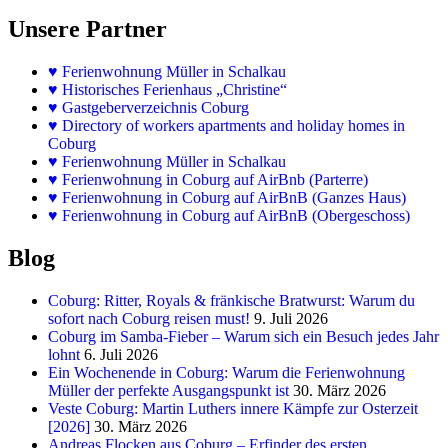
Unsere Partner
♥
Ferienwohnung Müller in Schalkau
♥
Historisches Ferienhaus „Christine“
♥ Gastgeberverzeichnis Coburg
♥ Directory of workers apartments and holiday homes in
Coburg
♥
Ferienwohnung Müller in Schalkau
♥
Ferienwohnung in Coburg auf AirBnb (Parterre)
♥
Ferienwohnung in Coburg auf AirBnB (Ganzes Haus)
♥
Ferienwohnung in Coburg auf AirBnB (Obergeschoss)
Blog
Coburg: Ritter, Royals & fränkische Bratwurst: Warum du
sofort nach Coburg reisen must!
9. Juli 2026
Coburg im Samba-Fieber – Warum sich ein Besuch jedes Jahr
lohnt
6. Juli 2026
Ein Wochenende in Coburg: Warum die Ferienwohnung
Müller der perfekte Ausgangspunkt ist
30. März 2026
Veste Coburg: Martin Luthers innere Kämpfe zur Osterzeit
[2026]
30. März 2026
Andreas Flocken aus Coburg – Erfinder des ersten