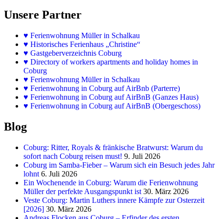
Unsere Partner
♥
Ferienwohnung Müller in Schalkau
♥
Historisches Ferienhaus „Christine“
♥ Gastgeberverzeichnis Coburg
♥ Directory of workers apartments and holiday homes in
Coburg
♥
Ferienwohnung Müller in Schalkau
♥
Ferienwohnung in Coburg auf AirBnb (Parterre)
♥
Ferienwohnung in Coburg auf AirBnB (Ganzes Haus)
♥
Ferienwohnung in Coburg auf AirBnB (Obergeschoss)
Blog
Coburg: Ritter, Royals & fränkische Bratwurst: Warum du
sofort nach Coburg reisen must!
9. Juli 2026
Coburg im Samba-Fieber – Warum sich ein Besuch jedes Jahr
lohnt
6. Juli 2026
Ein Wochenende in Coburg: Warum die Ferienwohnung
Müller der perfekte Ausgangspunkt ist
30. März 2026
Veste Coburg: Martin Luthers innere Kämpfe zur Osterzeit
[2026]
30. März 2026
Andreas Flocken aus Coburg – Erfinder des ersten