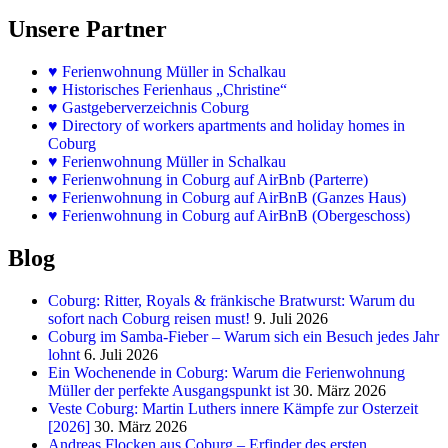
Unsere Partner
♥
Ferienwohnung Müller in Schalkau
♥
Historisches Ferienhaus „Christine“
♥ Gastgeberverzeichnis Coburg
♥ Directory of workers apartments and holiday homes in
Coburg
♥
Ferienwohnung Müller in Schalkau
♥
Ferienwohnung in Coburg auf AirBnb (Parterre)
♥
Ferienwohnung in Coburg auf AirBnB (Ganzes Haus)
♥
Ferienwohnung in Coburg auf AirBnB (Obergeschoss)
Blog
Coburg: Ritter, Royals & fränkische Bratwurst: Warum du
sofort nach Coburg reisen must!
9. Juli 2026
Coburg im Samba-Fieber – Warum sich ein Besuch jedes Jahr
lohnt
6. Juli 2026
Ein Wochenende in Coburg: Warum die Ferienwohnung
Müller der perfekte Ausgangspunkt ist
30. März 2026
Veste Coburg: Martin Luthers innere Kämpfe zur Osterzeit
[2026]
30. März 2026
Andreas Flocken aus Coburg – Erfinder des ersten