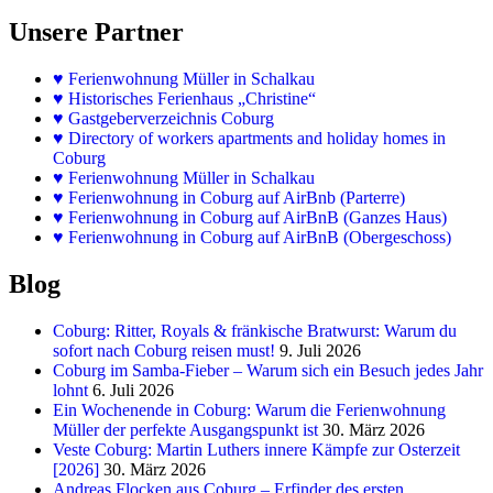
Unsere Partner
♥
Ferienwohnung Müller in Schalkau
♥
Historisches Ferienhaus „Christine“
♥ Gastgeberverzeichnis Coburg
♥ Directory of workers apartments and holiday homes in
Coburg
♥
Ferienwohnung Müller in Schalkau
♥
Ferienwohnung in Coburg auf AirBnb (Parterre)
♥
Ferienwohnung in Coburg auf AirBnB (Ganzes Haus)
♥
Ferienwohnung in Coburg auf AirBnB (Obergeschoss)
Blog
Coburg: Ritter, Royals & fränkische Bratwurst: Warum du
sofort nach Coburg reisen must!
9. Juli 2026
Coburg im Samba-Fieber – Warum sich ein Besuch jedes Jahr
lohnt
6. Juli 2026
Ein Wochenende in Coburg: Warum die Ferienwohnung
Müller der perfekte Ausgangspunkt ist
30. März 2026
Veste Coburg: Martin Luthers innere Kämpfe zur Osterzeit
[2026]
30. März 2026
Andreas Flocken aus Coburg – Erfinder des ersten