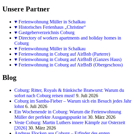
Unsere Partner
♥
Ferienwohnung Müller in Schalkau
♥
Historisches Ferienhaus „Christine“
♥ Gastgeberverzeichnis Coburg
♥ Directory of workers apartments and holiday homes in
Coburg
♥
Ferienwohnung Müller in Schalkau
♥
Ferienwohnung in Coburg auf AirBnb (Parterre)
♥
Ferienwohnung in Coburg auf AirBnB (Ganzes Haus)
♥
Ferienwohnung in Coburg auf AirBnB (Obergeschoss)
Blog
Coburg: Ritter, Royals & fränkische Bratwurst: Warum du
sofort nach Coburg reisen must!
9. Juli 2026
Coburg im Samba-Fieber – Warum sich ein Besuch jedes Jahr
lohnt
6. Juli 2026
Ein Wochenende in Coburg: Warum die Ferienwohnung
Müller der perfekte Ausgangspunkt ist
30. März 2026
Veste Coburg: Martin Luthers innere Kämpfe zur Osterzeit
[2026]
30. März 2026
Andreas Flocken aus Coburg – Erfinder des ersten