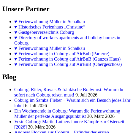
Unsere Partner
♥
Ferienwohnung Müller in Schalkau
♥
Historisches Ferienhaus „Christine“
♥ Gastgeberverzeichnis Coburg
♥ Directory of workers apartments and holiday homes in
Coburg
♥
Ferienwohnung Müller in Schalkau
♥
Ferienwohnung in Coburg auf AirBnb (Parterre)
♥
Ferienwohnung in Coburg auf AirBnB (Ganzes Haus)
♥
Ferienwohnung in Coburg auf AirBnB (Obergeschoss)
Blog
Coburg: Ritter, Royals & fränkische Bratwurst: Warum du
sofort nach Coburg reisen must!
9. Juli 2026
Coburg im Samba-Fieber – Warum sich ein Besuch jedes Jahr
lohnt
6. Juli 2026
Ein Wochenende in Coburg: Warum die Ferienwohnung
Müller der perfekte Ausgangspunkt ist
30. März 2026
Veste Coburg: Martin Luthers innere Kämpfe zur Osterzeit
[2026]
30. März 2026
Andreas Flocken aus Coburg – Erfinder des ersten