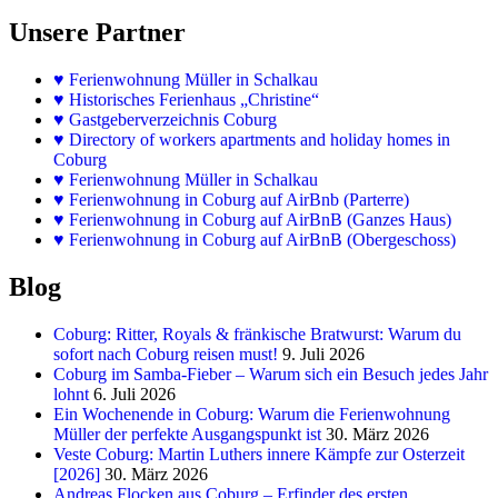
Unsere Partner
♥
Ferienwohnung Müller in Schalkau
♥
Historisches Ferienhaus „Christine“
♥ Gastgeberverzeichnis Coburg
♥ Directory of workers apartments and holiday homes in
Coburg
♥
Ferienwohnung Müller in Schalkau
♥
Ferienwohnung in Coburg auf AirBnb (Parterre)
♥
Ferienwohnung in Coburg auf AirBnB (Ganzes Haus)
♥
Ferienwohnung in Coburg auf AirBnB (Obergeschoss)
Blog
Coburg: Ritter, Royals & fränkische Bratwurst: Warum du
sofort nach Coburg reisen must!
9. Juli 2026
Coburg im Samba-Fieber – Warum sich ein Besuch jedes Jahr
lohnt
6. Juli 2026
Ein Wochenende in Coburg: Warum die Ferienwohnung
Müller der perfekte Ausgangspunkt ist
30. März 2026
Veste Coburg: Martin Luthers innere Kämpfe zur Osterzeit
[2026]
30. März 2026
Andreas Flocken aus Coburg – Erfinder des ersten