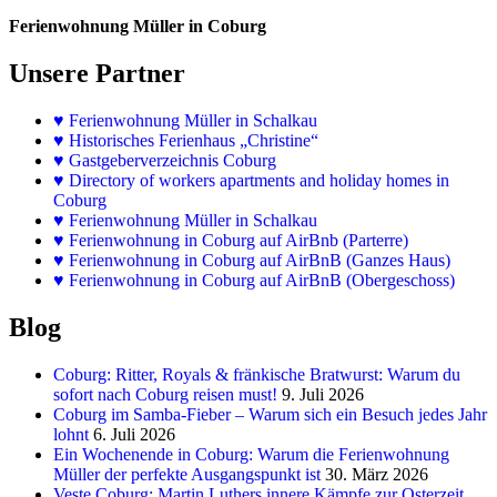
Ferienwohnung Müller in Coburg
Unsere Partner
♥
Ferienwohnung Müller in Schalkau
♥
Historisches Ferienhaus „Christine“
♥ Gastgeberverzeichnis Coburg
♥ Directory of workers apartments and holiday homes in
Coburg
♥
Ferienwohnung Müller in Schalkau
♥
Ferienwohnung in Coburg auf AirBnb (Parterre)
♥
Ferienwohnung in Coburg auf AirBnB (Ganzes Haus)
♥
Ferienwohnung in Coburg auf AirBnB (Obergeschoss)
Blog
Coburg: Ritter, Royals & fränkische Bratwurst: Warum du
sofort nach Coburg reisen must!
9. Juli 2026
Coburg im Samba-Fieber – Warum sich ein Besuch jedes Jahr
lohnt
6. Juli 2026
Ein Wochenende in Coburg: Warum die Ferienwohnung
Müller der perfekte Ausgangspunkt ist
30. März 2026
Veste Coburg: Martin Luthers innere Kämpfe zur Osterzeit