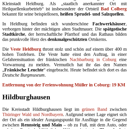
Kleinstadt Heldburg. Als „staatlich anerkannter Ort mit
Heilquellenkurbetrieb“ ist insbesondere der Ortsteil
Bad Colberg
bekannt für seine beispiellosen,
heißen Sprudel- und Salzquellen
.
In Heldburg befinden sich wunderschöne
Fachwerkhäuser
,
verborgen hinter der mächtigen alten Stadtmauer. Die
spätgotische
Stadtkirche
, der herrschaftliche Pfarrhof und das Rathaus bilden
das prunkvolle Herz des
denkmalgeschützten
Ortskerns.
Die
Veste Heldburg
thront stolz und schön auf einem über 400 m
hohen Tonfelsen. Die Veste hatte einst den Auftrag, in einer
Gefahrensituation der fränkischen
Nachbarburg in Coburg
eine
Vorwarnung zu melden. Vermutlich hat ihr das den Namen
„
Fränkische Leuchte
“ eingebracht. Heute befindet sich dort es das
Deutsche Burgmuseum
.
Entfernung von der Ferienwohnung Müller in Coburg: 19 KM
Hildburghausen
Die Kreisstadt Hildburghausen liegt im
grünen Band
zwischen
Thüringer Wald und Nordbayern
. Aufgrund seiner Lage eignet sich
der Ort als ein idealer Ausgangspunkt für Ausflüge in die Gegend
zwischen
Rennsteig und Main
– ob zu Fuß, mit dem Auto, oder