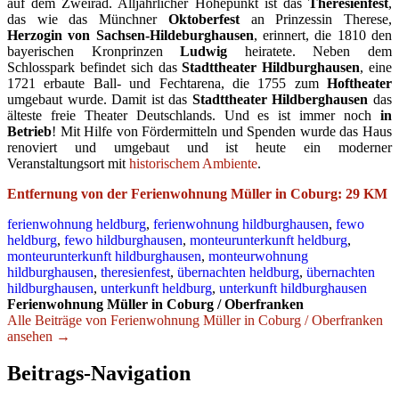
auf dem Zweirad. Alljährlicher Höhepunkt ist das
Theresienfest
,
das wie das Münchner
Oktoberfest
an Prinzessin Therese,
Herzogin von Sachsen-Hildeburghausen
, erinnert, die 1810 den
bayerischen Kronprinzen
Ludwig
heiratete. Neben dem
Schlosspark befindet sich das
Stadttheater Hildburghausen
, eine
1721 erbaute Ball- und Fechtarena, die 1755 zum
Hoftheater
umgebaut wurde. Damit ist das
Stadttheater Hildberghausen
das
älteste freie Theater Deutschlands. Und es ist immer noch
in
Betrieb
! Mit Hilfe von Fördermitteln und Spenden wurde das Haus
renoviert und umgebaut und ist heute ein moderner
Veranstaltungsort mit
historischem Ambiente
.
Entfernung von der Ferienwohnung Müller in Coburg: 29 KM
ferienwohnung heldburg
,
ferienwohnung hildburghausen
,
fewo
heldburg
,
fewo hildburghausen
,
monteurunterkunft heldburg
,
monteurunterkunft hildburghausen
,
monteurwohnung
hildburghausen
,
theresienfest
,
übernachten heldburg
,
übernachten
hildburghausen
,
unterkunft heldburg
,
unterkunft hildburghausen
Ferienwohnung Müller in Coburg / Oberfranken
Alle Beiträge von Ferienwohnung Müller in Coburg / Oberfranken
ansehen →
Beitrags-Navigation