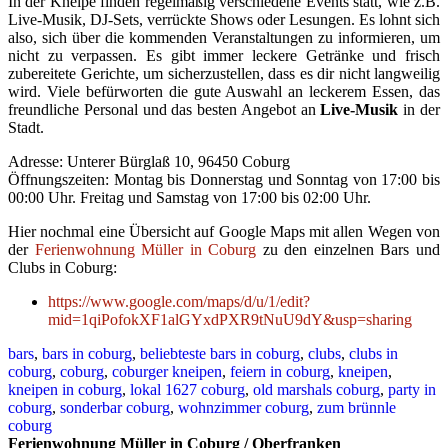
In der Kneipe finden regelmäßig verschiedene Events statt, wie z.B.
Live-Musik, DJ-Sets, verrückte Shows oder Lesungen. Es lohnt sich
also, sich über die kommenden Veranstaltungen zu informieren, um
nicht zu verpassen. Es gibt immer leckere Getränke und frisch
zubereitete Gerichte, um sicherzustellen, dass es dir nicht langweilig
wird. Viele befürworten die gute Auswahl an leckerem Essen, das
freundliche Personal und das besten Angebot an
Live-Musik
in der
Stadt.
Adresse: Unterer Bürglaß 10, 96450 Coburg
Öffnungszeiten: Montag bis Donnerstag und Sonntag von 17:00 bis
00:00 Uhr. Freitag und Samstag von 17:00 bis 02:00 Uhr.
Hier nochmal eine Übersicht auf Google Maps mit allen Wegen von
der
Ferienwohnung Müller in Coburg
zu den einzelnen Bars und
Clubs in Coburg:
https://www.google.com/maps/d/u/1/edit?
mid=1qiPofokXF1alGYxdPXR9tNuU9dY&usp=sharing
bars
,
bars in coburg
,
beliebteste bars in coburg
,
clubs
,
clubs in
coburg
,
coburg
,
coburger kneipen
,
feiern in coburg
,
kneipen
,
kneipen in coburg
,
lokal 1627 coburg
,
old marshals coburg
,
party in
coburg
,
sonderbar coburg
,
wohnzimmer coburg
,
zum brünnle
coburg
Ferienwohnung Müller in Coburg / Oberfranken