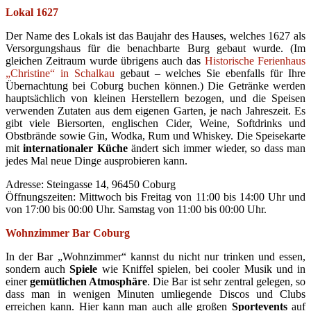
Lokal 1627
Der Name des Lokals ist das Baujahr des Hauses, welches 1627 als
Versorgungshaus für die benachbarte Burg gebaut wurde. (Im
gleichen Zeitraum wurde übrigens auch das
Historische Ferienhaus
„Christine“ in Schalkau
gebaut – welches Sie ebenfalls für Ihre
Übernachtung bei Coburg buchen können.) Die Getränke werden
hauptsächlich von kleinen Herstellern bezogen, und die Speisen
verwenden Zutaten aus dem eigenen Garten, je nach Jahreszeit. Es
gibt viele Biersorten, englischen Cider, Weine, Softdrinks und
Obstbrände sowie Gin, Wodka, Rum und Whiskey. Die Speisekarte
mit
internationaler Küche
ändert sich immer wieder, so dass man
jedes Mal neue Dinge ausprobieren kann.
Adresse: Steingasse 14, 96450 Coburg
Öffnungszeiten: Mittwoch bis Freitag von 11:00 bis 14:00 Uhr und
von 17:00 bis 00:00 Uhr. Samstag von 11:00 bis 00:00 Uhr.
Wohnzimmer Bar Coburg
In der Bar „Wohnzimmer“ kannst du nicht nur trinken und essen,
sondern auch
Spiele
wie Kniffel spielen, bei cooler Musik und in
einer
gemütlichen Atmosphäre
. Die Bar ist sehr zentral gelegen, so
dass man in wenigen Minuten umliegende Discos und Clubs
erreichen kann. Hier kann man auch alle großen
Sportevents
auf