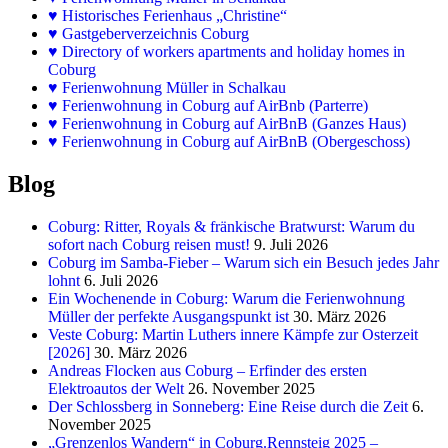
♥
Historisches Ferienhaus „Christine“
♥ Gastgeberverzeichnis Coburg
♥ Directory of workers apartments and holiday homes in
Coburg
♥
Ferienwohnung Müller in Schalkau
♥
Ferienwohnung in Coburg auf AirBnb (Parterre)
♥
Ferienwohnung in Coburg auf AirBnB (Ganzes Haus)
♥
Ferienwohnung in Coburg auf AirBnB (Obergeschoss)
Blog
Coburg: Ritter, Royals & fränkische Bratwurst: Warum du
sofort nach Coburg reisen must!
9. Juli 2026
Coburg im Samba-Fieber – Warum sich ein Besuch jedes Jahr
lohnt
6. Juli 2026
Ein Wochenende in Coburg: Warum die Ferienwohnung
Müller der perfekte Ausgangspunkt ist
30. März 2026
Veste Coburg: Martin Luthers innere Kämpfe zur Osterzeit
[2026]
30. März 2026
Andreas Flocken aus Coburg – Erfinder des ersten
Elektroautos der Welt
26. November 2025
Der Schlossberg in Sonneberg: Eine Reise durch die Zeit
6.
November 2025
„Grenzenlos Wandern“ in Coburg.Rennsteig 2025 –