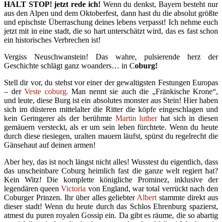
HALT STOP! jetzt rede ich!
Wenn du denkst, Bayern besteht nur
aus den Alpen und dem Oktoberfest, dann hast du die absolut größte
und epischste Überraschung deines lebens verpasst! Ich nehme euch
jetzt mit in eine stadt, die so hart unterschätzt wird, das es fast schon
ein historisches Verbrechen ist!
Vergiss Neuschwanstein! Das wahre, pulsierende herz der
Geschichte schlägt ganz woanders… in C
oburg!
Stell dir vor, du stehst vor einer der gewaltigsten Festungen Europas
– der
Veste coburg.
Man nennt sie auch die „Fränkische Krone“,
und leute, diese Burg ist ein absolutes monster aus Stein! Hier haben
sich im düsteren mittelalter die Ritter die köpfe eingeschlagen und
kein Geringerer als der berühmte
Martin luther
hat sich in diesen
gemäuern versteckt, als er um sein leben fürchtete. Wenn du heute
durch diese riesiegen, uralten mauern läufst, spürst du regelrecht die
Gänsehaut auf deinen armen!
Aber hey, das ist noch längst nicht alles! Wusstest du eigentlich, dass
das unscheinbare Coburg heimlich fast die ganze welt regiert hat?
Kein Witz! Die komplette königliche Prominez, inklusive der
legendären queen
Victoria
von England, war total verrückt nach den
Coburger Prinzen. Ihr über alles geliebter
Albert
stammte direkt aus
dieser stadt! Wenn du heute durch das Schlos Ehrenburg spazierst,
atmest du puren royalen Gossip ein. Da gibt es räume, die so abartig