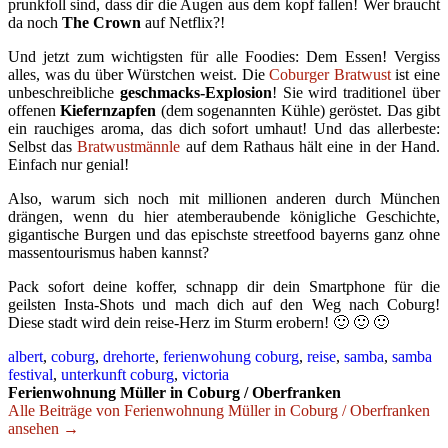
prunkfoll sind, dass dir die Augen aus dem kopf fallen! Wer braucht
da noch
The Crown
auf Netflix?!
Und jetzt zum wichtigsten für alle Foodies: Dem Essen! Vergiss
alles, was du über Würstchen weist. Die
Coburger Bratwust
ist eine
unbeschreibliche
geschmacks-Explosion
! Sie wird traditionel über
offenen
Kiefernzapfen
(dem sogenannten Kühle) geröstet. Das gibt
ein rauchiges aroma, das dich sofort umhaut! Und das allerbeste:
Selbst das
Bratwustmännle
auf dem Rathaus hält eine in der Hand.
Einfach nur genial!
Also, warum sich noch mit millionen anderen durch München
drängen, wenn du hier atemberaubende königliche Geschichte,
gigantische Burgen und das epischste streetfood bayerns ganz ohne
massentourismus haben kannst?
Pack sofort deine koffer, schnapp dir dein Smartphone für die
geilsten Insta-Shots und mach dich auf den Weg nach Coburg!
Diese stadt wird dein reise-Herz im Sturm erobern! 🙂 🙂 🙂
albert
,
coburg
,
drehorte
,
ferienwohung coburg
,
reise
,
samba
,
samba
festival
,
unterkunft coburg
,
victoria
Ferienwohnung Müller in Coburg / Oberfranken
Alle Beiträge von Ferienwohnung Müller in Coburg / Oberfranken
ansehen →