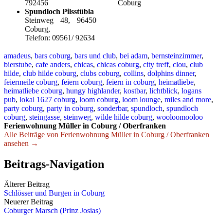
792456
Coburg
Spundloch Pilsstübla
Steinweg 48, 96450
Coburg,
Telefon: 09561/ 92634
amadeus
,
bars coburg
,
bars und club
,
bei adam
,
bernsteinzimmer
,
bierstube
,
cafe anders
,
chicas
,
chicas coburg
,
city treff
,
clou
,
club
hilde
,
club hilde coburg
,
clubs coburg
,
collins
,
dolphins dinner
,
feiermeile coburg
,
feiern coburg
,
feiern in coburg
,
heimatliebe
,
heimatliebe coburg
,
hungy highlander
,
kostbar
,
lichtblick
,
logans
pub
,
lokal 1627 coburg
,
loom coburg
,
loom lounge
,
miles and more
,
party coburg
,
party in coburg
,
sonderbar
,
spundloch
,
spundloch
coburg
,
steingasse
,
steinweg
,
wilde hilde coburg
,
wooloomooloo
Ferienwohnung Müller in Coburg / Oberfranken
Alle Beiträge von Ferienwohnung Müller in Coburg / Oberfranken
ansehen →
Beitrags-Navigation
Älterer Beitrag
Schlösser und Burgen in Coburg
Neuerer Beitrag
Coburger Marsch (Prinz Josias)