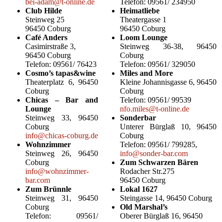
bei-adam@t-online.de
Telefon: 09561/ 234950
Club Hilde
Heimatliebe
Steinweg 25
Theatergasse 1
96450 Coburg
96450 Coburg
Café Anders
Loom Lounge
Casimirstraße 3,
Steinweg 36-38, 96450
96450 Coburg
Coburg
Telefon: 09561/ 76423
Telefon: 09561/ 329050
Cosmo’s tapas&wine
Miles and More
Theaterplatz 6, 96450
Kleine Johannisgasse 6, 96450
Coburg
Coburg
Chicas – Bar and
Telefon: 09561/ 99539
Lounge
nfo.miles@t-online.de
Steinweg 33, 96450
Sonderbar
Coburg
Unterer Bürglaß 10, 96450
info@chicas-coburg.de
Coburg
Wohnzimmer
Telefon: 09561/ 799285,
Steinweg 26, 96450
info@sonder-bar.com
Coburg
Zum Schwarzen Bären
info@wohnzimmer-
Rodacher Str.275
bar.com
96450 Coburg
Zum Brünnle
Lokal 1627
Steinweg 31, 96450
Steingasse 14, 96450 Coburg
Coburg
Old Marshal’s
Telefon: 09561/
Oberer Bürglaß 16, 96450