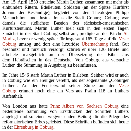
Am 15. April 1530 erreichte Martin Luther, zusammen mit mehr als
einhundert Rittern, Edelleuten, Soldaten (an der Spitze Kurfürst
Johann der Beständige), begleitet von den Theologen Philipp
Melanchthon und Justus Jonas die Stadt Coburg. Coburg war
damals die südlichste Bastion des sächsisch-ernestinischen
Kurfürstentums. Martin Luther hielt sich in den ersten Tagen
zunächst in der Stadt Coburg selbst auf, predigte an der Kirche
St.
Moritz
, bevor er wenig später für insgesamt 165 Tage auf die
Veste
Coburg
umzog und dort eine luxuriöse
Übernachtung
fand. Gut
beschützt und fürstlich versorgt, schrieb er über 120 Briefe und
arbeitete maßgeblich an der Übersetzung der Bibel aus
dem Hebräischen in das Deutsche. Von Coburg aus versuchte
Luther, die Stimmung in Augsburg zu beeinflussen.
Im Jahre 1546 starb Martin Luther in Eisleben. Seither wird er auch
in Coburg wie ein Heiliger verehrt, als der sogenannte „Coburger
Luther“. An der Fensterwand seiner Stube auf der
Veste
Coburg
erinnert noch eine ein Vers aus Psalm 118 an Luthers
Aufenthalt.
Von London aus hatte
Prinz Albert von Sachsen Coburg
eine
bedeutende Sammlung von Erstdrucken der Schriften Luthers
angelegt und so einen wegweisenden Beitrag für die Pflege des
reformatorischen Erbes geleistet. Diese Schriften befinden sich heute
in der
Ehrenburg in Coburg
.