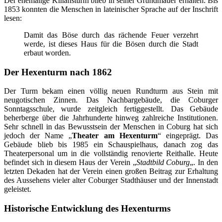
Der ehemalige Kiliansturm blieb in seiner Grundmauer erhalten. Bis
1853 konnten die Menschen in lateinischer Sprache auf der Inschrift
lesen:
Damit das Böse durch das rächende Feuer verzehrt
werde, ist dieses Haus für die Bösen durch die Stadt
erbaut worden.
Der Hexenturm nach 1862
Der Turm bekam einen völlig neuen Rundturm aus Stein mit
neugotischen Zinnen. Das Nachbargebäude, die Coburger
Sonntagsschule, wurde zeitgleich fertiggestellt. Das Gebäude
beherberge über die Jahrhunderte hinweg zahlreiche Institutionen.
Sehr schnell in das Bewusstsein der Menschen in Coburg hat sich
jedoch der Name „
Theater am Hexenturm
“ eingeprägt. Das
Gebäude blieb bis 1985 ein Schauspielhaus, danach zog das
Theaterpersonal um in die vollständig renovierte Reithalle. Heute
befindet sich in diesem Haus der Verein „
Stadtbild Coburg
„. In den
letzten Dekaden hat der Verein einen großen Beitrag zur Erhaltung
des Aussehens vieler alter Coburger Stadthäuser und der Innenstadt
geleistet.
Historische Entwicklung des Hexenturms