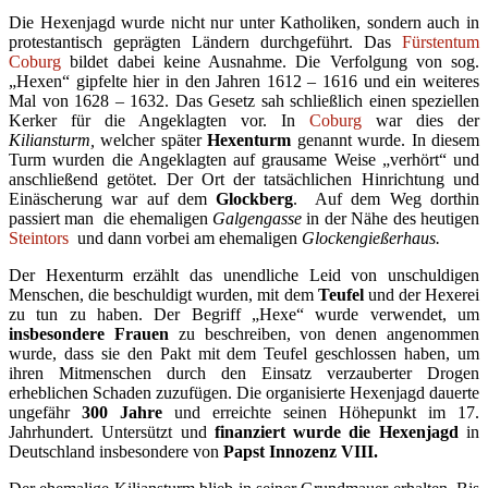
Die Hexenjagd wurde nicht nur unter Katholiken, sondern auch in
protestantisch geprägten Ländern durchgeführt. Das
Fürstentum
Coburg
bildet dabei keine Ausnahme. Die Verfolgung von sog.
„Hexen“ gipfelte hier in den Jahren 1612 – 1616 und ein weiteres
Mal von 1628 – 1632. Das Gesetz sah schließlich einen speziellen
Kerker für die Angeklagten vor. In
Coburg
war dies der
Kiliansturm,
welcher später
Hexenturm
genannt wurde. In diesem
Turm wurden die Angeklagten auf grausame Weise „verhört“ und
anschließend getötet. Der Ort der tatsächlichen Hinrichtung und
Einäscherung war auf dem
Glockberg
. Auf dem Weg dorthin
passiert man die ehemaligen
Galgengasse
in der Nähe des heutigen
Steintors
und dann vorbei am ehemaligen
Glockengießerhaus.
Der Hexenturm erzählt das unendliche Leid von unschuldigen
Menschen, die beschuldigt wurden, mit dem
Teufel
und der Hexerei
zu tun zu haben. Der Begriff „Hexe“ wurde verwendet, um
insbesondere Frauen
zu beschreiben, von denen angenommen
wurde, dass sie den Pakt mit dem Teufel geschlossen haben, um
ihren Mitmenschen durch den Einsatz verzauberter Drogen
erheblichen Schaden zuzufügen. Die organisierte Hexenjagd dauerte
ungefähr
300 Jahre
und erreichte seinen Höhepunkt im 17.
Jahrhundert. Untersützt und
finanziert wurde die Hexenjagd
in
Deutschland insbesondere von
Papst Innozenz
VIII.