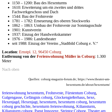
1150 – 1200: Bau des Hexenturms
1610: Erweiterung um ein zweites und drittes
Fachwerkgeschoss und Dach
1544: Bau der Frohnveste
1781 – 1782: Erneuerung des oberen Stockwerks
1862 – 1863: Umbau der Frohnveste zur Sonntagsschule
1901: Kunstverein
1937: Einzug der Handwerkskammer
1976 – 1986: Landestheater
seit 1988: Einzug der Vereins „Stadtbild Coburg e. V.“
Location
:
Ernstpl. 12, 96450 Coburg
Entfernung von der
Ferienwohnung Müller in Coburg
: 1.300
Meter
Nach oben
Quellen: coburg-magazin-forum.de; https://www.theater-am-
hexenturm.de/about/hexenturm/
ferienwohnung hexenturm
,
Frohnveste
,
Fürstentum Coburg
,
Galgengasse
,
Gefängnis coburg
,
Glockengießerhaus
,
hexe
,
Hexenjagd
,
Hexenjagt
,
hexenturm
,
hexenturm coburg
,
hexenturm
coburg geschichte
,
hexenturm ferienwohnung
,
Kiliansturm
,
Kiliansturm coburg
,
Papst Innozenz
,
Steintor Coburg
,
Theater am